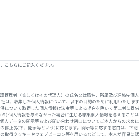
ら、こちらにご記入ください。
情報保護管理者（若しくはその代理人）の氏名又は職名、所属及び連絡先個人情報
人情報の利用目的当社は、収集した個人情報について、以下の目的のために利用
提供について取得した個人情報は法令等による場合を除いて第三者に提
(６) 個人情報を与えなかった場合に生じる結果個人情報を与えること
有個人データの開示等および問い合わせ窓口についてご本人からの求めに
の停止(以下、開示等という)に応じます。開示等に応ずる窓口は、下
報の取得クッキーやウェブビーコン等を用いるなどして、本人が容易に認